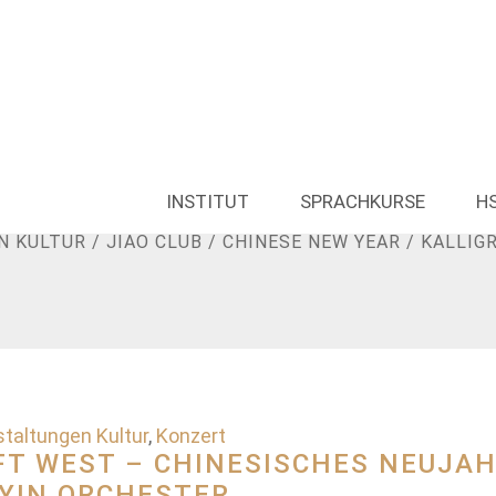
INSTITUT
SPRACHKURSE
H
/
VERANSTALTUNGEN PARTNER-INSTITUTE
/
INSTITU
N KULTUR
/
JIAO CLUB
/
CHINESE NEW YEAR
/
KALLIG
taltungen Kultur
,
Konzert
FFT WEST – CHINESISCHES NEUJA
AYIN ORCHESTER