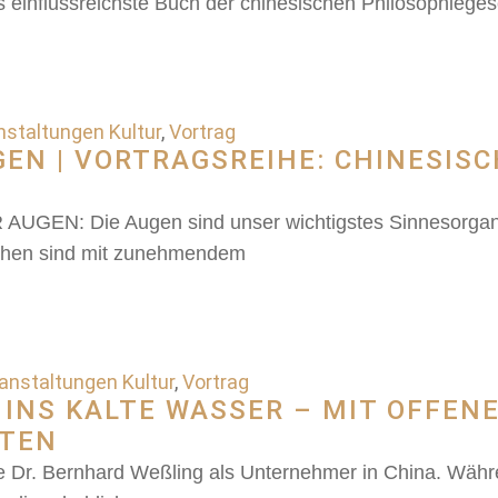
as einflussreichste Buch der chinesischen Philosophiege
nstaltungen Kultur
,
Vortrag
N | VORTRAGSREIHE: CHINESISC
: Die Augen sind unser wichtigstes Sinnesorgan, e
nschen sind mit zunehmendem
anstaltungen Kultur
,
Vortrag
 INS KALTE WASSER – MIT OFFEN
ITEN
te Dr. Bernhard Weßling als Unternehmer in China. Währe