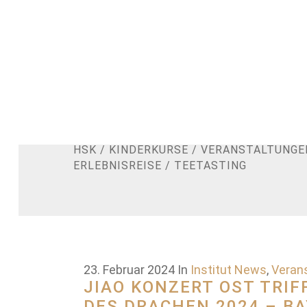
Institut News
ALLE VERANSTALTUNGEN
/
AUTOMOBIL
HSK
/
KINDERKURSE
/
VERANSTALTUNGE
ERLEBNISREISE
/
TEETASTING
23. Februar 2024
In
Institut News
,
Verans
JIAO KONZERT OST TRI
DES DRACHEN 2024 – B