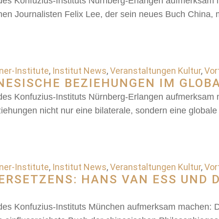
 des Konfuzius-Instituts Nürnberg-Erlangen aufmerksam
hen Journalisten Felix Lee, der sein neues Buch China, 
er-Institute
,
Institut News
,
Veranstaltungen Kultur
,
Vor
NESISCHE BEZIEHUNGEN IM GLOB
 des Konfuzius-Instituts Nürnberg-Erlangen aufmerksam 
ehungen nicht nur eine bilaterale, sondern eine globale
er-Institute
,
Institut News
,
Veranstaltungen Kultur
,
Vor
ERSETZENS: HANS VAN ESS UND 
 des Konfuzius-Instituts München aufmerksam machen: 