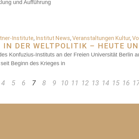
klung und Aufführung
ner-Institute
,
Institut News
,
Veranstaltungen Kultur
,
Vo
 IN DER WELTPOLITIK – HEUTE U
des Konfuzius-Instituts an der Freien Universität Berl
seit Beginn des Krieges in
4
5
6
7
8
9
10
11
12
13
14
15
16
1