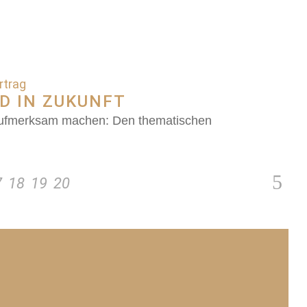
rtrag
ND IN ZUKUNFT
in aufmerksam machen: Den thematischen
7
18
19
20