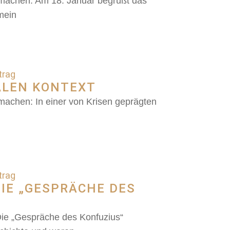
 machen: Am 18. Januar begrüßt das
mein
trag
ALEN KONTEXT
machen: In einer von Krisen geprägten
trag
DIE „GESPRÄCHE DES
Die „Gespräche des Konfuzius“