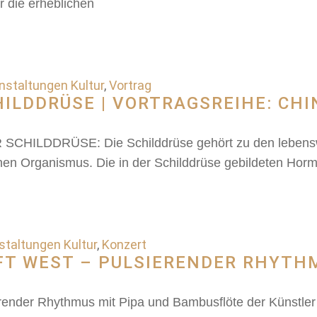
 die erheblichen
nstaltungen Kultur
,
Vortrag
LDDRÜSE | VORTRAGSREIHE: CHI
LDDRÜSE: Die Schilddrüse gehört zu den lebenswich
hen Organismus. Die in der Schilddrüse gebildeten Hor
staltungen Kultur
,
Konzert
FT WEST – PULSIERENDER RHYTH
nder Rhythmus mit Pipa und Bambusflöte der Künstler 