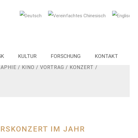
SK
KULTUR
FORSCHUNG
KONTAKT
T NEWS
/
KURSE
/
KULTURWORKSHOPS
/
RAPHIE
/
KINO
/
VORTRAG
/
KONZERT
/
HRSKONZERT IM JAHR