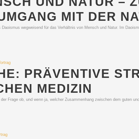
SCH UND NATUR – 
UMGANG MIT DER N
es Daoismus wegweisend für das Verhältnis von Mensch und Natur. Im Daoismu
ortrag
E: PRÄVENTIVE STR
CHEN MEDIZIN
s der Frage ob, und wenn ja, welcher Zusammenhang zwischen dem guten und
rtrag