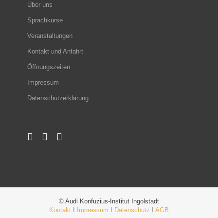
Über uns
Sprachkurse
Veranstaltungen
Kontakt und Anfahrt
Öffnungszeiten
Impressum
Datenschutzerklärung
© Audi Konfuzius-Institut Ingolstadt
Kontakt
I
Impressum
I
Datenschutz
I
AGB