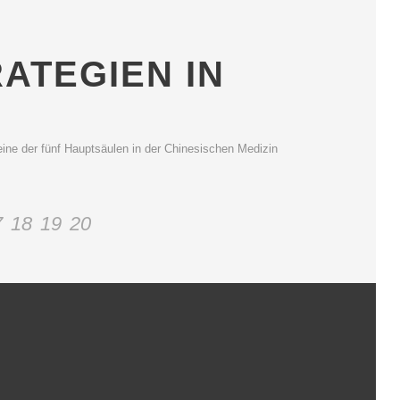
ATEGIEN IN
er fünf Hauptsäulen in der Chinesischen Medizin
7
18
19
20