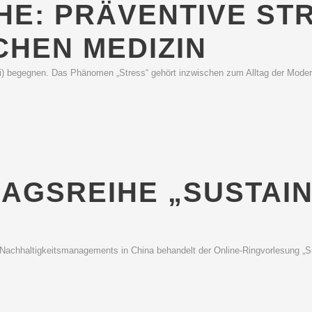
E: PRÄVENTIVE STR
CHEN MEDIZIN
 begegnen. Das Phänomen „Stress“ gehört inzwischen zum Alltag der Modern
AGSREIHE „SUSTAINA
ach­haltig­keits­manage­ments in China behandelt der Online-Ringvorlesung „S