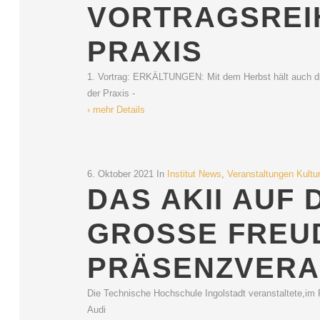
VORTRAGSREIH
PRAXIS
1. Vortrag: ERKÄLTUNGEN: Mit dem Herbst hält auch die
der Praxis -
› mehr Details
6. Oktober 2021
In
Institut News
,
Veranstaltungen Kultu
DAS AKII AUF 
GROSSE FREUDE
RÄSENZVERAN
Die Technische Hochschule Ingolstadt veranstaltete,im
Audi