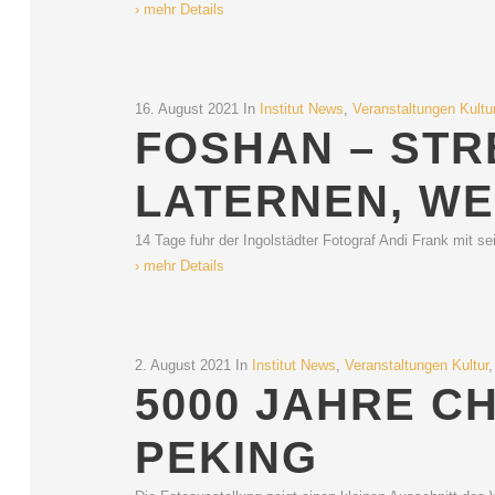
› mehr Details
16. August 2021
In
Institut News
,
Veranstaltungen Kultu
FOSHAN – ST
LATERNEN, WE
14 Tage fuhr der Ingolstädter Fotograf Andi Frank mit se
› mehr Details
2. August 2021
In
Institut News
,
Veranstaltungen Kultur
5000 JAHRE CH
PEKING