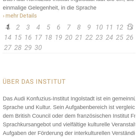
einmalige Gelegenheit, in die Sprache
› mehr Details
1
2
3
4
5
6
7
8
9
10
11
12
13
14
15
16
17
18
19
20
21
22
23
24
25
26
27
28
29
30
ÜBER DAS INSTITUT
Das Audi Konfuzius-Institut Ingolstadt ist ein gemeinnü
Sprache und Kultur. Sein Aufgabenbereich ist vergleic
dem British Council oder dem französischen Institut Fra
Sprachkursangebot und vielfältige kulturelle Veranstal
Aufgaben der Förderung der interkulturellen Verständig