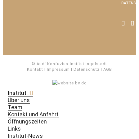
DATENSC
© Audi Konfuzius-Institut Ingolstadt
Kontakt
I
Impressum
I
Datenschutz
I
AGB
Institut
Über uns
Team
Kontakt und Anfahrt
Öffnungszeiten
Links
Institut-News