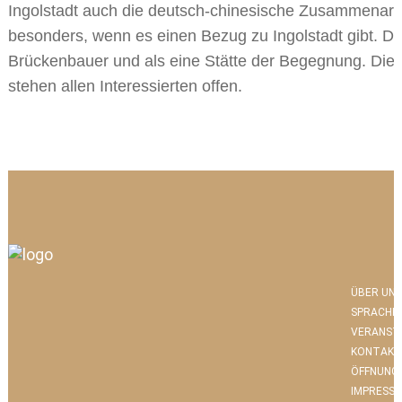
Ingolstadt auch die deutsch-chinesische Zusammenarbe
besonders, wenn es einen Bezug zu Ingolstadt gibt. Das I
Brückenbauer und als eine Stätte der Begegnung. Die
stehen allen Interessierten offen.
ÜBER UNS
SPRACHK
VERANST
KONTAKT
ÖFFNUNG
IMPRESS