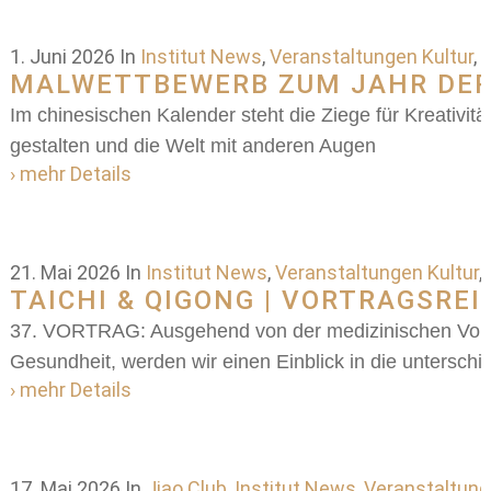
1. Juni 2026
In
Institut News
,
Veranstaltungen Kultur
,
A
MALWETTBEWERB ZUM JAHR DER 
Im chinesischen Kalender steht die Ziege für Kreativitä
gestalten und die Welt mit anderen Augen
› mehr Details
21. Mai 2026
In
Institut News
,
Veranstaltungen Kultur
,
TAICHI & QIGONG | VORTRAGSRE
37. VORTRAG: Ausgehend von der medizinischen Vorstel
Gesundheit, werden wir einen Einblick in die unterschi
› mehr Details
17. Mai 2026
In
Jiao Club
,
Institut News
,
Veranstaltung