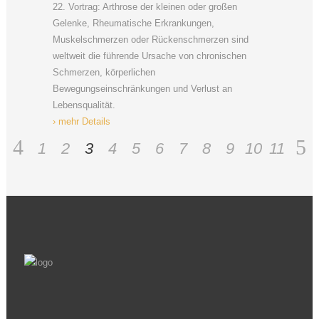
22. Vortrag: Arthrose der kleinen oder großen
Gelenke, Rheumatische Erkrankungen,
Muskelschmerzen oder Rückenschmerzen sind
weltweit die führende Ursache von chronischen
Schmerzen, körperlichen
Bewegungseinschränkungen und Verlust an
Lebensqualität.
› mehr Details
1
2
3
4
5
6
7
8
9
10
11