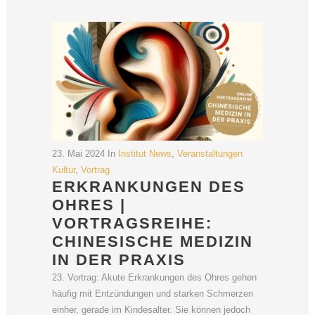
23. Mai 2024
In
Institut News
,
Veranstaltungen
Kultur
,
Vortrag
ERKRANKUNGEN DES
OHRES |
VORTRAGSREIHE:
CHINESISCHE MEDIZIN
IN DER PRAXIS
23. Vortrag: Akute Erkrankungen des Ohres gehen
häufig mit Entzündungen und starken Schmerzen
einher, gerade im Kindesalter. Sie können jedoch