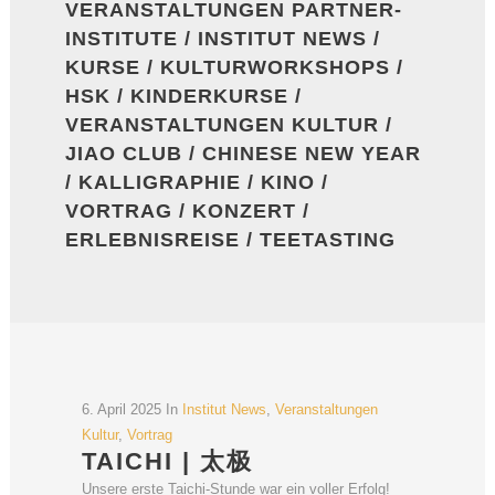
VERANSTALTUNGEN PARTNER-
INSTITUTE
/
INSTITUT NEWS
/
KURSE
/
KULTURWORKSHOPS
/
HSK
/
KINDERKURSE
/
VERANSTALTUNGEN KULTUR
/
JIAO CLUB
/
CHINESE NEW YEAR
/
KALLIGRAPHIE
/
KINO
/
VORTRAG
/
KONZERT
/
ERLEBNISREISE
/
TEETASTING
6. April 2025
In
Institut News
,
Veranstaltungen
Kultur
,
Vortrag
TAICHI | 太极
Unsere erste Taichi-Stunde war ein voller Erfolg!