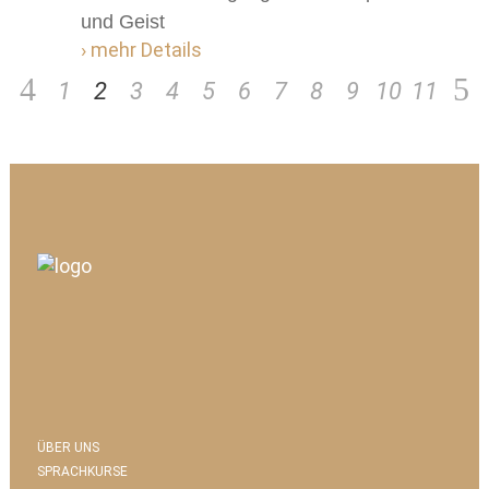
und Geist
› mehr Details
1
2
3
4
5
6
7
8
9
10
11
ÜBER UNS
SPRACHKURSE