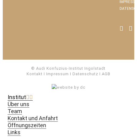
IMPRESS
DATENSC
© Audi Konfuzius-Institut Ingolstadt
Kontakt
I
Impressum
I
Datenschutz
I
AGB
Institut
Über uns
Team
Kontakt und Anfahrt
Öffnungszeiten
Links