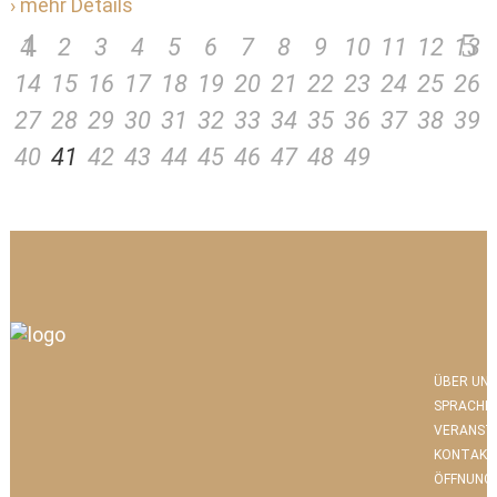
› mehr Details
1
2
3
4
5
6
7
8
9
10
11
12
13
14
15
16
17
18
19
20
21
22
23
24
25
26
27
28
29
30
31
32
33
34
35
36
37
38
39
40
41
42
43
44
45
46
47
48
49
ÜBER UNS
SPRACHK
VERANST
KONTAKT
ÖFFNUNG