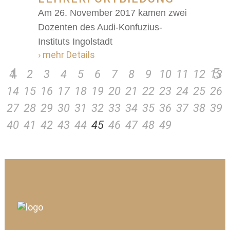
Am 26. November 2017 kamen zwei
Dozenten des Audi-Konfuzius-
Instituts Ingolstadt
› mehr Details
1
2
3
4
5
6
7
8
9
10
11
12
13
14
15
16
17
18
19
20
21
22
23
24
25
26
27
28
29
30
31
32
33
34
35
36
37
38
39
40
41
42
43
44
45
46
47
48
49