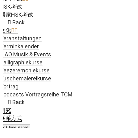
HSK考试
居家HSK考试
Back
文化
Veranstaltungen
Terminkalender
JIAO Musik & Events
Kalligraphiekurse
Teezeremoniekurse
Tuschemalereikurse
Vortrag
Podcasts Vortragsreihe TCM
Back
研究
联系方式
× Close Panel