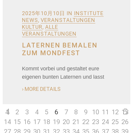
2025年10月10日
IN
INSTITUTE
NEWS
,
VERANSTALTUNGEN
KULTUR
,
ALLE
VERANSTALTUNGEN
LATERNEN BEMALEN
ZUM MONDFEST
Kommt vorbei und gestaltet eure
eigenen bunten Laternen und lasst
› MORE DETAILS
1
2
3
4
5
6
7
8
9
10
11
12
13
14
15
16
17
18
19
20
21
22
23
24
25
26
27
28
29
30
31
32
33
34
35
36
37
38
39