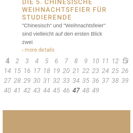
DIE 5. CHINESISCHE
WEIHNACHTSFEIER FÜR
STUDIERENDE
"Chinesisch" und "Weihnachtsfeier"
sind vielleicht auf den ersten Blick
zwei
› more details
1
2
3
4
5
6
7
8
9
10
11
12
13
14
15
16
17
18
19
20
21
22
23
24
25
26
27
28
29
30
31
32
33
34
35
36
37
38
39
40
41
42
43
44
45
46
47
48
49