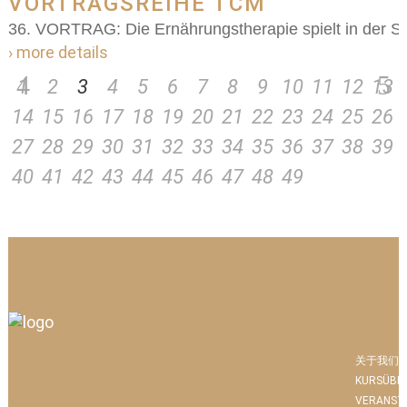
VORTRAGSREIHE TCM
36. VORTRAG: Die Ernährungstherapie spielt in der S
› more details
1
2
3
4
5
6
7
8
9
10
11
12
13
14
15
16
17
18
19
20
21
22
23
24
25
26
27
28
29
30
31
32
33
34
35
36
37
38
39
40
41
42
43
44
45
46
47
48
49
关于我们
KURSÜBE
VERANST