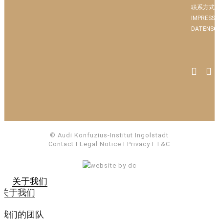
联系方式
IMPRESS
DATENSC
© Audi Konfuzius-Institut Ingolstadt
Contact
I
Legal Notice
I
Privacy
I
T&C
关于我们
关于我们
我们的团队