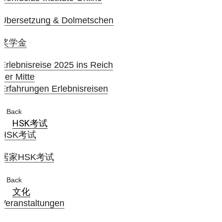
Übersetzung & Dolmetschen
奖学金
Erlebnisreise 2025 ins Reich
der Mitte
Erfahrungen Erlebnisreisen
Back
HSK考试
HSK考试
居家HSK考试
Back
文化
Veranstaltungen