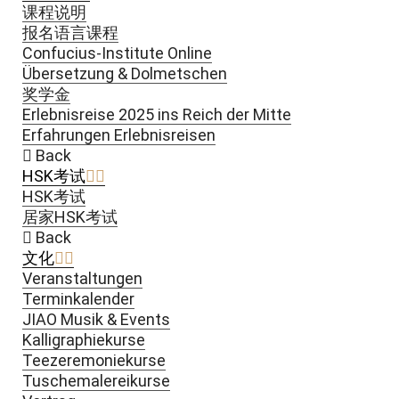
课程说明
报名语言课程
Confucius-Institute Online
Übersetzung & Dolmetschen
奖学金
Erlebnisreise 2025 ins Reich der Mitte
Erfahrungen Erlebnisreisen
Back
HSK考试
HSK考试
居家HSK考试
Back
文化
Veranstaltungen
Terminkalender
JIAO Musik & Events
Kalligraphiekurse
Teezeremoniekurse
Tuschemalereikurse