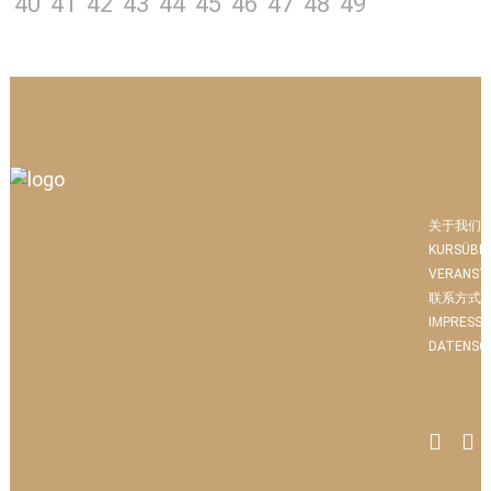
40
41
42
43
44
45
46
47
48
49
关于我们
KURSÜBE
VERANST
联系方式
IMPRESS
DATENSC