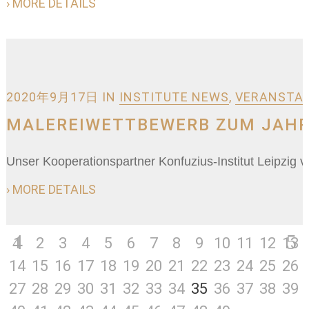
› MORE DETAILS
2020年9月17日
IN
INSTITUTE NEWS
,
VERANSTAL
MALEREIWETTBEWERB ZUM JAHR
Unser Kooperationspartner Konfuzius-Institut Leipzig 
› MORE DETAILS
1
2
3
4
5
6
7
8
9
10
11
12
13
14
15
16
17
18
19
20
21
22
23
24
25
26
27
28
29
30
31
32
33
34
35
36
37
38
39