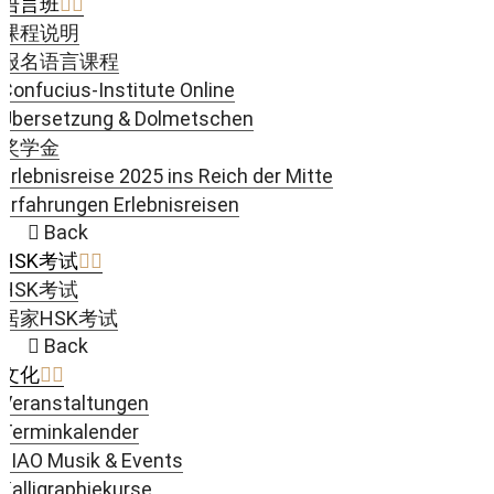
语言班
课程说明
报名语言课程
Confucius-Institute Online
Übersetzung & Dolmetschen
奖学金
Erlebnisreise 2025 ins Reich der Mitte
Erfahrungen Erlebnisreisen
Back
HSK考试
HSK考试
居家HSK考试
Back
文化
Veranstaltungen
Terminkalender
JIAO Musik & Events
Kalligraphiekurse