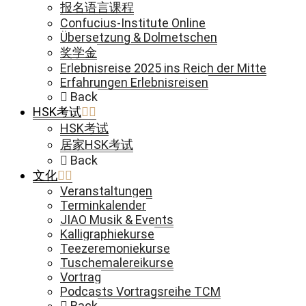
报名语言课程
Confucius-Institute Online
Übersetzung & Dolmetschen
奖学金
Erlebnisreise 2025 ins Reich der Mitte
Erfahrungen Erlebnisreisen
Back
HSK考试
HSK考试
居家HSK考试
Back
文化
Veranstaltungen
Terminkalender
JIAO Musik & Events
Kalligraphiekurse
Teezeremoniekurse
Tuschemalereikurse
Vortrag
Podcasts Vortragsreihe TCM
Back