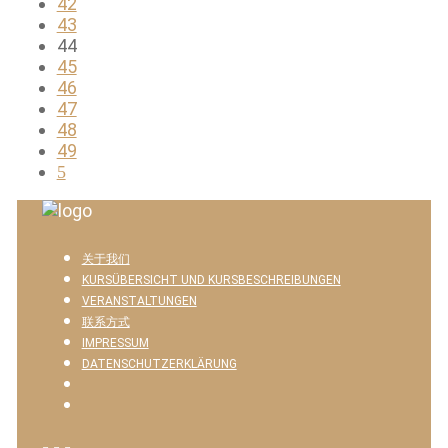
42
43
44
45
46
47
48
49
关于我们
KURSÜBERSICHT UND KURSBESCHREIBUNGEN
VERANSTALTUNGEN
联系方式
IMPRESSUM
DATENSCHUTZERKLÄRUNG