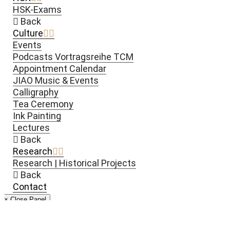
HSK-Exams
Back
Culture
Events
Podcasts Vortragsreihe TCM
Appointment Calendar
JIAO Music & Events
Calligraphy
Tea Ceremony
Ink Painting
Lectures
Back
Research
Research | Historical Projects
Back
Contact
× Close Panel