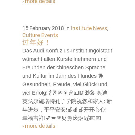
› more details
15 February 2018
In
Institute News
,
Culture Events
过年好！
Das Audi Konfuzius-Institut Ingolstadt
wünscht allen Kursteilnehmern und
Freunden der chineschen Sprache
und Kultur im Jahr des Hundes 🐕
Gesundheit, Freude, viel Glück und
viel Erfolg! 🍾🥂🎆🎇🎉💴🥢🎁🎤 奥迪
英戈尔施塔特孔子学院祝您和家人: 新
年进步，平平安安!🍎🍎🍎开开心心!
幸福吉祥!💕💋🌹财源滚滚!💰💴💶
› more details