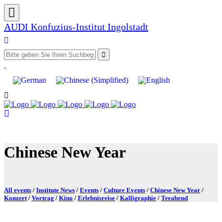
AUDI Konfuzius-Institut Ingolstadt
Chinese New Year
All events
/
Institute News
/
Events
/
Culture Events
/
Chinese New Year
/
Konzert
/
Vortrag
/
Kino
/
Erlebnisreise
/
Kalligraphie
/
Teeabend