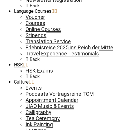
Back
Language Courses
Voucher
Courses
Online Courses
Stipends
Translation Service
Erlebnisreise 2025 ins Reich der Mitte
Travel Experience Testimonials
Back
HSK
HSK-Exams
Back
Culture
Events
Podcasts Vortragsreihe TCM
Appointment Calendar
JIAO Music & Events
Calligraphy
Tea Ceremony
Ink Painting