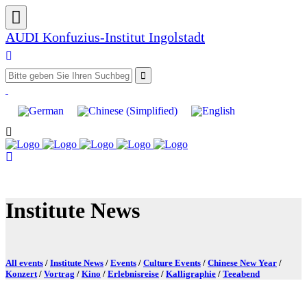
AUDI Konfuzius-Institut Ingolstadt
Institute News
All events
/
Institute News
/
Events
/
Culture Events
/
Chinese New Year
/
Konzert
/
Vortrag
/
Kino
/
Erlebnisreise
/
Kalligraphie
/
Teeabend