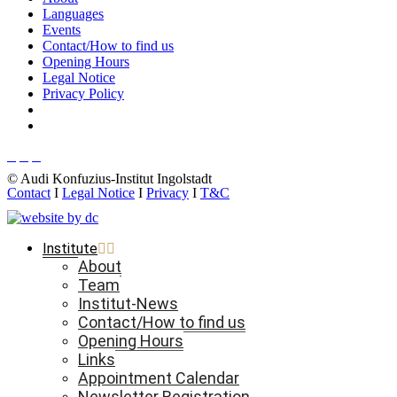
Languages
Events
Contact/How to find us
Opening Hours
Legal Notice
Privacy Policy
© Audi Konfuzius-Institut Ingolstadt
Contact
I
Legal Notice
I
Privacy
I
T&C
Institute
About
Team
Institut-News
Contact/How to find us
Opening Hours
Links
Appointment Calendar
Newsletter Registration