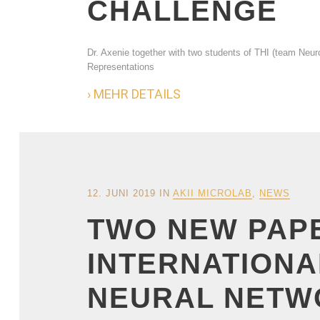
CHALLENGE
Dr. Axenie together with two students of THI (team Neuro
Representations
› MEHR DETAILS
12. JUNI 2019
IN
AKII MICROLAB
,
NEWS
TWO NEW PAPE
INTERNATIONA
NEURAL NETW