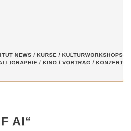
TITUT NEWS
/
KURSE
/
KULTURWORKSHOPS
/
ALLIGRAPHIE
/
KINO
/
VORTRAG
/
KONZERT
/
F AI“