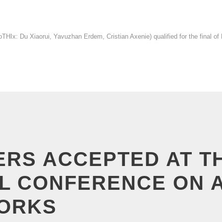
THIx: Du Xiaorui, Yavuzhan Erdem, Cristian Axenie) qualified for the final of
RS ACCEPTED AT TH
L CONFERENCE ON A
ORKS