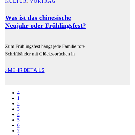
KULTUR
,
VORTRAG
Was ist das chinesische
Neujahr oder Frühlingsfest?
Zum Frühlingsfest hängt jede Familie rote
Schriftbänder mit Glückssprüchen in
› MEHR DETAILS
1
2
3
4
5
6
7