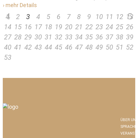
› mehr Details
1
2
3
4
5
6
7
8
9
10
11
12
13
14
15
16
17
18
19
20
21
22
23
24
25
26
27
28
29
30
31
32
33
34
35
36
37
38
39
40
41
42
43
44
45
46
47
48
49
50
51
52
53
ÜBER UNS
SPRACHK
VERANST