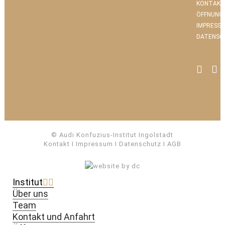
KONTAKT
ÖFFNUNG
IMPRESS
DATENSC
© Audi Konfuzius-Institut Ingolstadt
Kontakt
I
Impressum
I
Datenschutz
I
AGB
Institut
Über uns
Team
Kontakt und Anfahrt