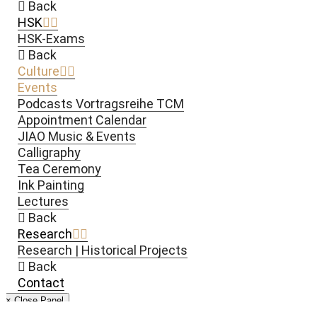
Back
HSK
HSK-Exams
Back
Culture
Events
Podcasts Vortragsreihe TCM
Appointment Calendar
JIAO Music & Events
Calligraphy
Tea Ceremony
Ink Painting
Lectures
Back
Research
Research | Historical Projects
Back
Contact
× Close Panel