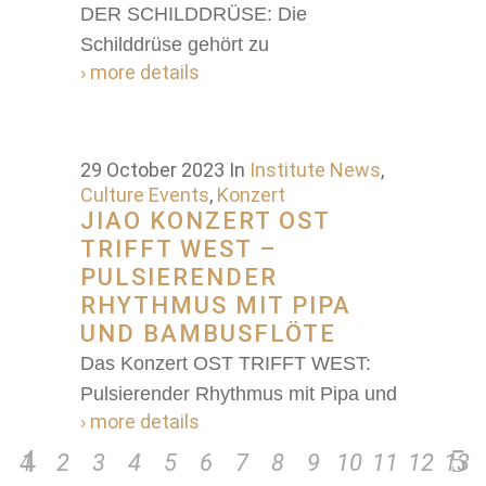
DER SCHILDDRÜSE: Die
Schilddrüse gehört zu
› more details
29 October 2023
In
Institute News
,
Culture Events
,
Konzert
JIAO KONZERT OST
TRIFFT WEST –
PULSIERENDER
RHYTHMUS MIT PIPA
UND BAMBUSFLÖTE
Das Konzert OST TRIFFT WEST:
Pulsierender Rhythmus mit Pipa und
› more details
1
2
3
4
5
6
7
8
9
10
11
12
13