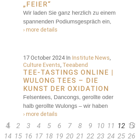
„FEIER“
Wir laden Sie ganz herzlich zu einem
spannenden Podiumsgespräch ein,
› more details
17 October 2024
In
Institute News
,
Culture Events
,
Teeabend
TEE-TASTINGS ONLINE |
WULONG TEES – DIE
KUNST DER OXIDATION
Felsentees, Dancongs, gerollte oder
halb gerollte Wulongs – wir haben
› more details
1
2
3
4
5
6
7
8
9
10
11
12
13
14
15
16
17
18
19
20
21
22
23
24
25
26