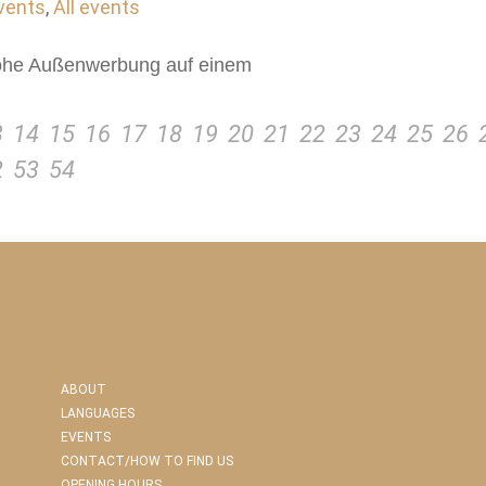
vents
,
All events
frohe Außenwerbung auf einem
3
14
15
16
17
18
19
20
21
22
23
24
25
26
2
53
54
ABOUT
LANGUAGES
EVENTS
CONTACT/HOW TO FIND US
OPENING HOURS