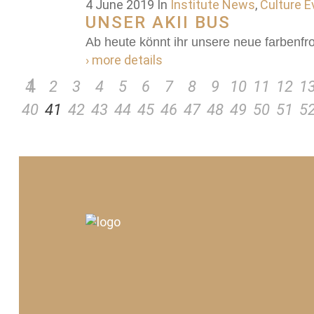
4 June 2019
In
Institute News
,
Culture E
UNSER AKII BUS
Ab heute könnt ihr unsere neue farben
› more details
1
2
3
4
5
6
7
8
9
10
11
12
1
40
41
42
43
44
45
46
47
48
49
50
51
5