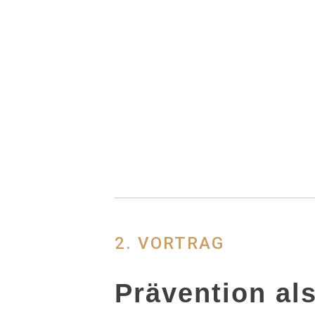
10 DECEMBER 2020
IN
I
Vortragsreihe:
Chinesischen 
2. VORTRAG
Prävention al