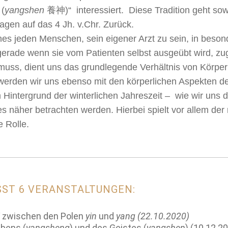
 (
yangshen
養神)“ interessiert. Diese Tradition geht sow
agen auf das 4 Jh. v.Chr. Zurück.
ines jeden Menschen, sein eigener Arzt zu sein, in beson
erade wenn sie vom Patienten selbst ausgeübt wird, zugl
 muss, dient uns das grundlegende Verhältnis von Körper
werden wir uns ebenso mit den körperlichen Aspekten de
m Hintergrund der winterlichen Jahreszeit – wie wir uns 
s näher betrachten werden. Hierbei spielt vor allem der
 Rolle.
SST 6 VERANSTALTUNGEN:
i
zwischen den Polen
yin
und
yang (22.10.2020)
ebens (
yangsheng
) und des Geistes (
yangshen
) (10.12.2