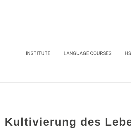
NSTITUTE NEWS
,
CULTURE EVENTS
,
VORTRA
 Präventive Strategien
Medizin
INSTITUTE
LANGUAGE COURSES
HS
s Kultivierung des Leb