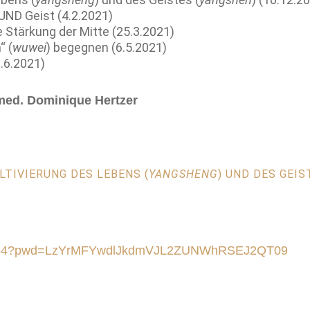
ND Geist (4.2.2021)
Stärkung der Mitte (25.3.2021)
“ (
wuwei
) begegnen (6.5.2021)
.6.2021)
. med. Dominique Hertzer
LTIVIERUNG DES LEBENS (
YANGSHENG
) UND DES GEIS
,
9991954?pwd=LzYrMFYwdlJkdmVJL2ZUNWhRSEJ2QT09