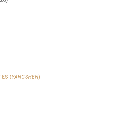
TES (
YANGSHEN
)