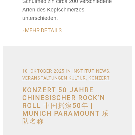
Schulmedizin circa 200 verschiedene
Arten des Kopfschmerzes
unterschieden,
› MEHR DETAILS
10. OKTOBER 2025
IN
INSTITUT NEWS
,
VERANSTALTUNGEN KULTUR
,
KONZERT
KONZERT 50 JAHRE
CHINESISCHER ROCK‘N
ROLL 中国摇滚50年 |
MUNICH PARAMOUNT 乐
队名称