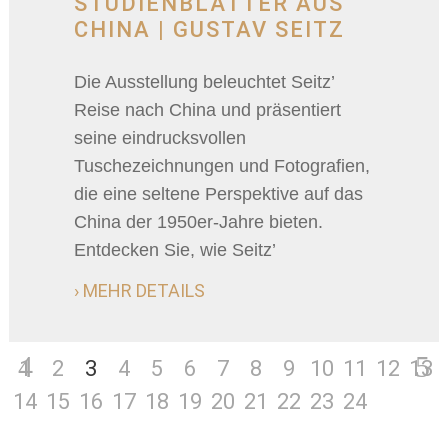
STUDIENBLÄTTER AUS
CHINA | GUSTAV SEITZ
Die Ausstellung beleuchtet Seitz’
Reise nach China und präsentiert
seine eindrucksvollen
Tuschezeichnungen und Fotografien,
die eine seltene Perspektive auf das
China der 1950er-Jahre bieten.
Entdecken Sie, wie Seitz’
› MEHR DETAILS
1
2
3
4
5
6
7
8
9
10
11
12
13
14
15
16
17
18
19
20
21
22
23
24