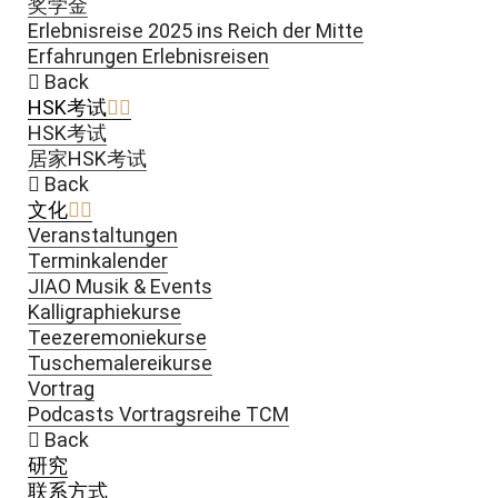
奖学金
Erlebnisreise 2025 ins Reich der Mitte
Erfahrungen Erlebnisreisen
Back
HSK考试
HSK考试
居家HSK考试
Back
文化
Veranstaltungen
Terminkalender
JIAO Musik & Events
Kalligraphiekurse
Teezeremoniekurse
Tuschemalereikurse
Vortrag
Podcasts Vortragsreihe TCM
Back
研究
联系方式