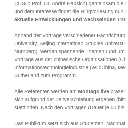
CUSC: Prof. Dr. André Habsich) gemeinsam die
R
und dem Interesse findet die Ringvorlesung nun s
aktuelle Entwicklungen und wechselnden Them
Anhand der Vorträge verschiedener Fachrichtunge
University, Beijing Internatioanl Studies Univers
Nürnberg), werden spannende Themen rund um di
Vorträge aus der chinesische Organisationen (Chin
Informationstechnologieindustrie (WildChina, M
Sutherland zum Programm.
Alle Referenten werden am
Montags live
präsenti
sich aufgrund der Zeitverschiebung ergeben (bitt
stattfinden. Nach den Vorträgen (Dauer je 60 bis 
Das Publikum setzt sich aus Studenten, Nachhalt