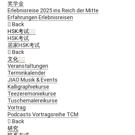
奖学金
Erlebnisreise 2025 ins Reich der Mitte
Erfahrungen Erlebnisreisen
Back
HSK考试
HSK考试
居家HSK考试
Back
文化
Veranstaltungen
Terminkalender
JIAO Musik & Events
Kalligraphiekurse
Teezeremoniekurse
Tuschemalereikurse
Vortrag
Podcasts Vortragsreihe TCM
Back
研究