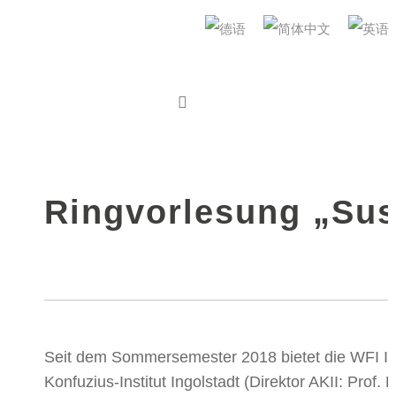
AUDI Konfuzius-Institut Ingolstadt
2022年4月25日
IN
VERANSTALTUNG
VERANSTALTUNGEN KULTUR
,
VORTRAG
Ringvorlesung „Sust
Seit dem Sommersemester 2018 bietet die WFI I
Konfuzius-Institut Ingolstadt (Direktor AKII: Prof.