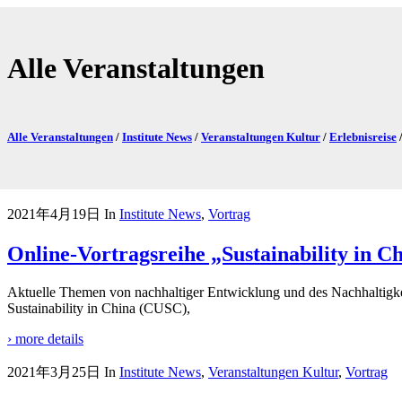
Alle Veranstaltungen
Alle Veranstaltungen
/
Institute News
/
Veranstaltungen Kultur
/
Erlebnisreise
2021年4月19日
In
Institute News
,
Vortrag
Online-Vortragsreihe „Sustainability in C
Aktuelle Themen von nach­haltiger Entwicklung und des Nach­haltig­k
Sustainability in China (CUSC),
› more details
2021年3月25日
In
Institute News
,
Veranstaltungen Kultur
,
Vortrag