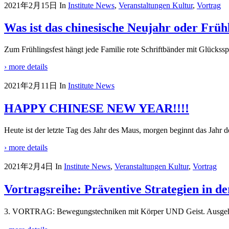
2021年2月15日
In
Institute News
,
Veranstaltungen Kultur
,
Vortrag
Was ist das chinesische Neujahr oder Frühl
Zum Frühlingsfest hängt jede Familie rote Schriftbänder mit Glücksspr
› more details
2021年2月11日
In
Institute News
HAPPY CHINESE NEW YEAR!!!!
Heute ist der letzte Tag des Jahr des Maus, morgen beginnt das Jah
› more details
2021年2月4日
In
Institute News
,
Veranstaltungen Kultur
,
Vortrag
Vortragsreihe: Präventive Strategien in d
3. VORTRAG: Bewegungstechniken mit Körper UND Geist. Ausgehend v