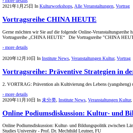
› more details
2021年1月25日
In
Kulturworkshops
,
Alle Veranstaltungen
,
Vortrag
Vortragsreihe CHINA HEUTE
Gerne möchten wir Sie auf die folgende Online-Veranstaltungsreihe hi
Vortragsreihe „CHINA HEUTE“ Die Vortragsreihe "CHINA HEU
› more details
2020年12月10日
In
Institute News
,
Veranstaltungen Kultur
,
Vortrag
Vortragsreihe: Präventive Strategien in d
2. VORTRAG: Prävention als Kultivierung des Lebens (yangsheng) u
› more details
2020年11月10日
In
未分类
,
Institute News
,
Veranstaltungen Kultur
Online Podiumsdiskussion: Kultur- und Bi
Online Podiumsdiskussion: Kultur- und Bildungspolitik zwischen Lä
Studies University - Prof. Dr. Mechthild Leutner, FU