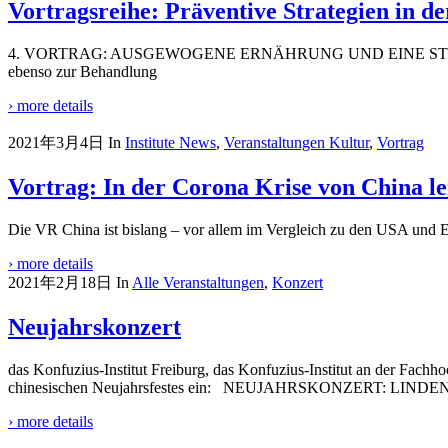
Vortragsreihe: Präventive Strategien in d
4. VORTRAG: AUSGEWOGENE ERNÄHRUNG UND EINE STÄRKUNG DER M
ebenso zur Behandlung
› more details
2021年3月4日
In
Institute News
,
Veranstaltungen Kultur
,
Vortrag
Vortrag: In der Corona Krise von China l
Die VR China ist bislang – vor allem im Vergleich zu den USA und E
› more details
2021年2月18日
In
Alle Veranstaltungen
,
Konzert
Neujahrskonzert
das Konfuzius-Institut Freiburg, das Konfuzius-Institut an der Fach
chinesischen Neujahrsfestes ein: NEUJAHRSKONZERT: LI
› more details