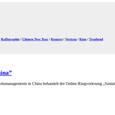
/
Kalligraphie
/
Chinese New Year
/
Konzert
/
Vortrag
/
Kino
/
Teeabend
hina”
eits­manage­ments in China behandelt der Online-Ringvorlesung „Susta