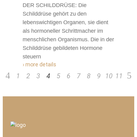
DER SCHILDDRÜSE: Die
Schilddrüse gehört zu den
lebenswichtigen Organen, sie dient
als hormoneller Schrittmacher im
menschlichen Organismus. Die in der
Schilddrüse gebildeten Hormone
steuern
› more details
1
2
3
4
5
6
7
8
9
10
11