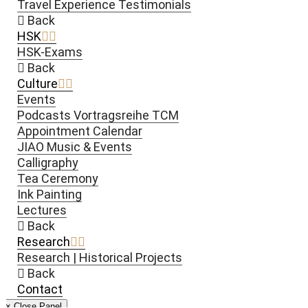
Travel Experience Testimonials
Back
HSK
HSK-Exams
Back
Culture
Events
Podcasts Vortragsreihe TCM
Appointment Calendar
JIAO Music & Events
Calligraphy
Tea Ceremony
Ink Painting
Lectures
Back
Research
Research | Historical Projects
Back
Contact
× Close Panel