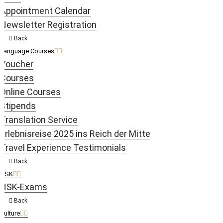
Appointment Calendar
Newsletter Registration
Back
Language Courses
Voucher
Courses
Online Courses
Stipends
Translation Service
Erlebnisreise 2025 ins Reich der Mitte
Travel Experience Testimonials
Back
HSK
HSK-Exams
Back
Culture