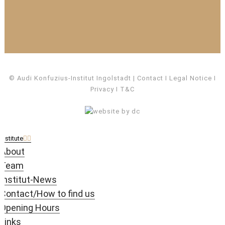
© Audi Konfuzius-Institut Ingolstadt
Contact
I
Legal Notice
I
Privacy
I
T&C
Institute
About
Team
Institut-News
Contact/How to find us
Opening Hours
Links