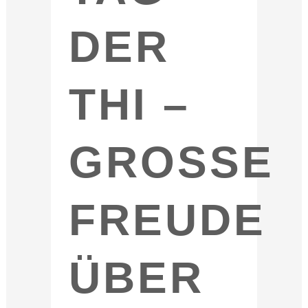
DER
THI –
GROSSE F
REUDE Ü
BER D