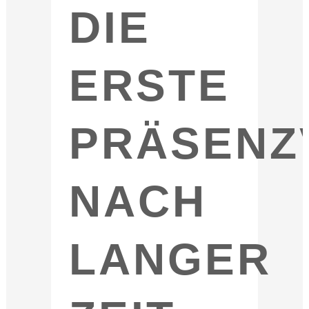
IE E
RSTE P
RÄSENZV
ACH L
ANGER Z