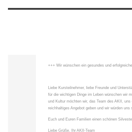
31 December 2017
In
Institute News
,
Cu
NEUJA
+++ Wir wünschen ein gesundes und erfolgreich
Liebe Kursteilnehmer, liebe Freunde und Unterst
für die wichtigen Dinge im Leben wünschen wir m
und Kultur möchten wir, das Team des AKII, uns 
reichhaltiges Angebot geben und wir würden uns 
Euch und Euren Familien einen schönen Silveste
Liebe Grüße, Ihr AKII-Team