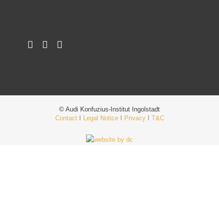
© Audi Konfuzius-Institut Ingolstadt
Contact
I
Legal Notice
I
Privacy
I
T&C