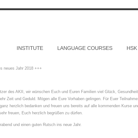
lture Events
HRSGLÜCKW
INSTITUTE
LANGUAGE COURSES
HSK
es neues Jahr 2018 +++
ützer des AKII, wir wünschen Euch und Euren Familien viel Glück, Gesundheit
ehr Zeit und Geduld. Mögen alle Eure Vorhaben gelingen. Für Euer Teilnahm
ganz herzlich bedanken und freuen uns bereits auf alle kommenden Kurse und
sehr freuen, Euch herzlich begrüßen zu dürfen.
rabend und einen guten Rutsch ins neue Jahr.