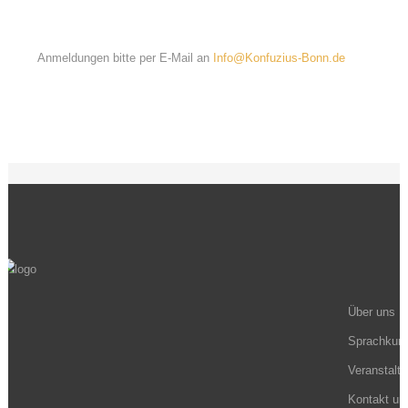
Anmeldungen bitte per E-Mail an
Info@Konfuzius-Bonn.de
Über uns
Sprachkurs
Veranstalt
Kontakt un