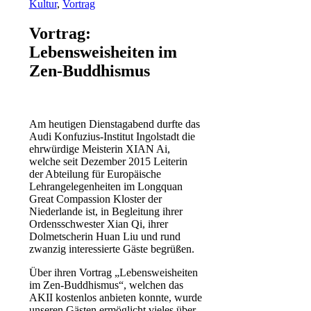
Kultur
,
Vortrag
Vortrag:
Lebensweisheiten im
Zen-Buddhismus
Am heutigen Dienstagabend durfte das
Audi Konfuzius-Institut Ingolstadt die
ehrwürdige Meisterin XIAN Ai,
welche seit Dezember 2015 Leiterin
der Abteilung für Europäische
Lehrangelegenheiten im Longquan
Great Compassion Kloster der
Niederlande ist, in Begleitung ihrer
Ordensschwester Xian Qi, ihrer
Dolmetscherin Huan Liu und rund
zwanzig interessierte Gäste begrüßen.
Über ihren Vortrag „Lebensweisheiten
im Zen-Buddhismus“, welchen das
AKII kostenlos anbieten konnte, wurde
unseren Gästen ermöglicht vieles über