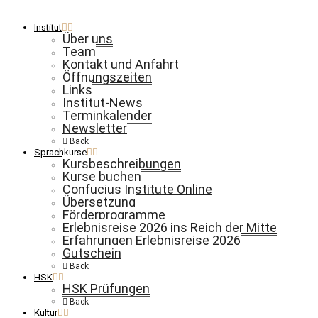
Institut
Über uns
Team
Kontakt und Anfahrt
Öffnungszeiten
Links
Institut-News
Terminkalender
Newsletter
Back
Sprachkurse
Kursbeschreibungen
Kurse buchen
Confucius Institute Online
Übersetzung
Förderprogramme
Erlebnisreise 2026 ins Reich der Mitte
Erfahrungen Erlebnisreise 2026
Gutschein
Back
HSK
HSK Prüfungen
Back
Kultur