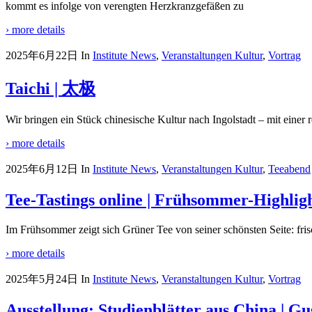
kommt es infolge von verengten Herzkranzgefäßen zu
› more details
2025年6月22日
In
Institute News
,
Veranstaltungen Kultur
,
Vortrag
Taichi | 太极
Wir bringen ein Stück chinesische Kultur nach Ingolstadt – mit eine
› more details
2025年6月12日
In
Institute News
,
Veranstaltungen Kultur
,
Teeabend
Tee-Tastings online | Frühsommer-Highlig
Im Frühsommer zeigt sich Grüner Tee von seiner schönsten Seite: frisch
› more details
2025年5月24日
In
Institute News
,
Veranstaltungen Kultur
,
Vortrag
Ausstellung: Studienblätter aus China | Gu