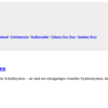
eabend
/
Erlebnisreise
/
Kalligraphie
/
Chinese New Year
/
Institute News
hen
Schriftsystem – sie sind ein einzigartiges visuelles Symbolsystem, da