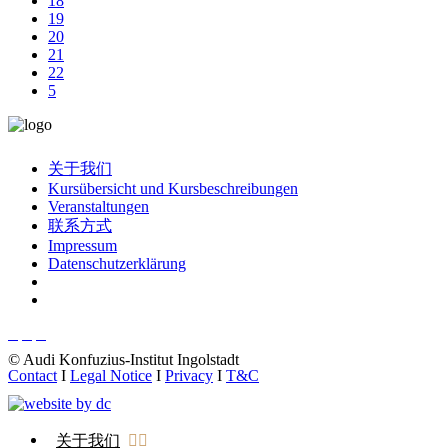
18
19
20
21
22
关于我们
Kursübersicht und Kursbeschreibungen
Veranstaltungen
联系方式
Impressum
Datenschutzerklärung
© Audi Konfuzius-Institut Ingolstadt
Contact
I
Legal Notice
I
Privacy
I
T&C
关于我们