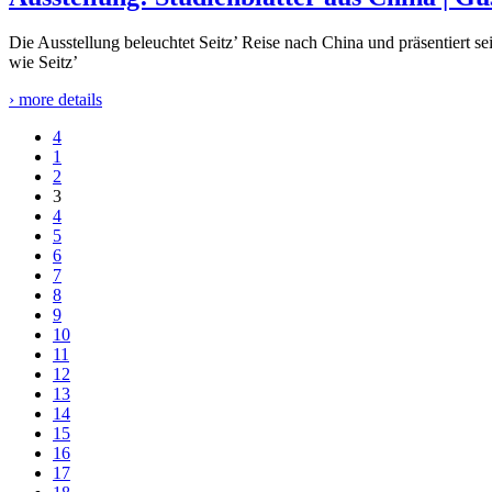
Die Ausstellung beleuchtet Seitz’ Reise nach China und präsentiert s
wie Seitz’
› more details
1
2
3
4
5
6
7
8
9
10
11
12
13
14
15
16
17