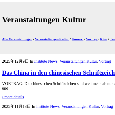
Veranstaltungen Kultur
Alle Veranstaltungen
/
Veranstaltungen Kultur
/
Konzert
/
Vortrag
/
Kino
/
Te
2025年12月9日
In
Institute News
,
Veranstaltungen Kultur
,
Vortrag
Das China in den chinesischen Schriftzeic
VORTRAG: Die chinesischen Schriftzeichen sind weit mehr als nur ein 
und
› more details
2025年11月13日
In
Institute News
,
Veranstaltungen Kultur
,
Vortrag