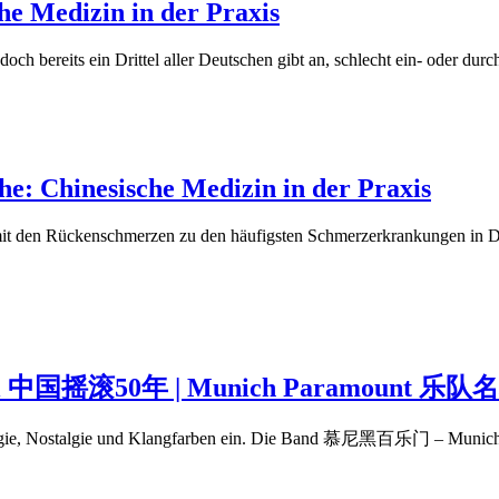
he Medizin in der Praxis
 bereits ein Drittel aller Deutschen gibt an, schlecht ein- oder durc
e: Chinesische Medizin in der Praxis
en Rückenschmerzen zu den häufigsten Schmerzerkrankungen in Deut
n Roll 中国摇滚50年 | Munich Paramount 乐队
Energie, Nostalgie und Klangfarben ein. Die Band 慕尼黑百乐门 – Muni