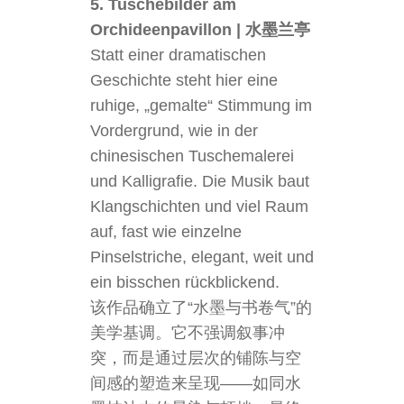
5. Tuschebilder am
Orchideenpavillon | 水墨兰亭
Statt einer dramatischen
Geschichte steht hier eine
ruhige, „gemalte“ Stimmung im
Vordergrund, wie in der
chinesischen Tuschemalerei
und Kalligrafie. Die Musik baut
Klangschichten und viel Raum
auf, fast wie einzelne
Pinselstriche, elegant, weit und
ein bisschen rückblickend.
该作品确立了“水墨与书卷气”的
美学基调。它不强调叙事冲
突，而是通过层次的铺陈与空
间感的塑造来呈现——如同水