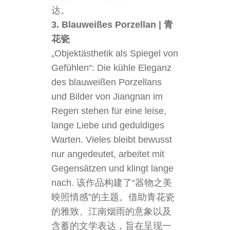
达。
3. Blauweißes Porzellan | 青
花瓷
„Objektästhetik als Spiegel von
Gefühlen“: Die kühle Eleganz
des blauweißen Porzellans
und Bilder von Jiangnan im
Regen stehen für eine leise,
lange Liebe und geduldiges
Warten. Vieles bleibt bewusst
nur angedeutet, arbeitet mit
Gegensätzen und klingt lange
nach. 该作品构建了“器物之美
映照情感”的主题。借助青花瓷
的雅致、江南烟雨的意象以及
含蓄的文学表达，旨在呈现一