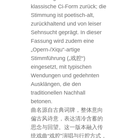
klassische Ci-Form zurück; die
Stimmung ist poetisch-alt,
zurückhaltend und von leiser
Sehnsucht geprägt. In dieser
Fassung wird zudem eine
„Opern-/Xiqu“-artige
Stimmführung („戏腔“)
eingesetzt, mit typischen
Wendungen und gedehnten
Ausklängen, die den
traditionellen Nachhall
betonen.
曲名源自古典词牌，整体意向
偏古风诗意，表达清冷含蓄的
思念与回望。这一版本融入传
统戏曲“戏腔”演唱与行腔方式，