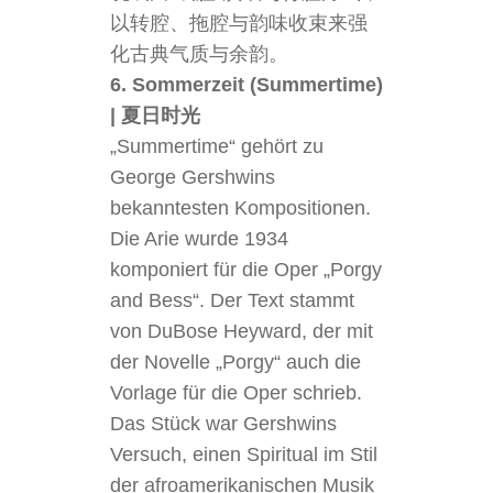
以转腔、拖腔与韵味收束来强
化古典气质与余韵。
6. Sommerzeit (Summertime)
| 夏日时光
„Summertime“ gehört zu
George Gershwins
bekanntesten Kompositionen.
Die Arie wurde 1934
komponiert für die Oper „Porgy
and Bess“. Der Text stammt
von DuBose Heyward, der mit
der Novelle „Porgy“ auch die
Vorlage für die Oper schrieb.
Das Stück war Gershwins
Versuch, einen Spiritual im Stil
der afroamerikanischen Musik