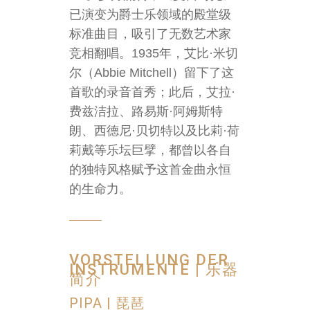
已演变为爵士乐领域的殿堂级
标准曲目，吸引了无数艺术家
竞相翻唱。1935年，艾比·米切
尔（Abbie Mitchell）留下了这
首歌的录音首秀；此后，艾拉·
费兹洁拉、路易斯·阿姆斯特
朗、西德尼·贝切特以及比莉·荷
莉戴等乐坛巨擘，都曾以各自
的独特风格赋予这首金曲永恒
的生命力。
VORSTELLUNG DER
INSTRUMENTE | 乐器
简介
PIPA | 琵琶