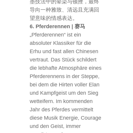
墨技法中的晕染与顿挫，最终
导向一种雅致、清远且充满回
望意味的情感表达。
6. Pferderennen | 赛马
„Pferderennen“ ist ein
absoluter Klassiker für die
Erhu und fast allen Chinesen
vertraut. Das Stück schildert
die lebhafte Atmosphäre eines
Pferderennens in der Steppe,
bei dem die Hirten voller Elan
und Kampfgeist um den Sieg
wetteifern. Im kommenden
Jahr des Pferdes vermittelt
diese Musik Energie, Courage
und den Geist, immer