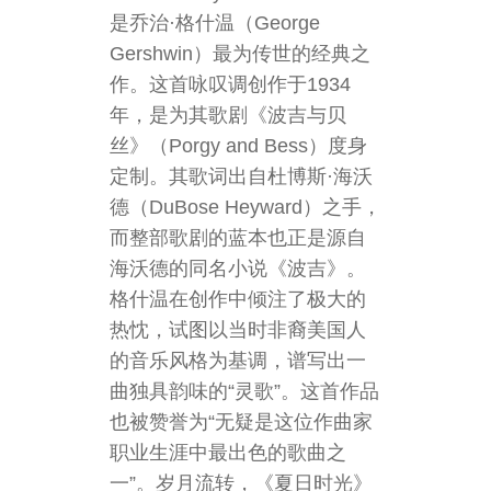
是乔治·格什温（George
Gershwin）最为传世的经典之
作。这首咏叹调创作于1934
年，是为其歌剧《波吉与贝
丝》（Porgy and Bess）度身
定制。其歌词出自杜博斯·海沃
德（DuBose Heyward）之手，
而整部歌剧的蓝本也正是源自
海沃德的同名小说《波吉》。
格什温在创作中倾注了极大的
热忱，试图以当时非裔美国人
的音乐风格为基调，谱写出一
曲独具韵味的“灵歌”。这首作品
也被赞誉为“无疑是这位作曲家
职业生涯中最出色的歌曲之
一”。岁月流转，《夏日时光》