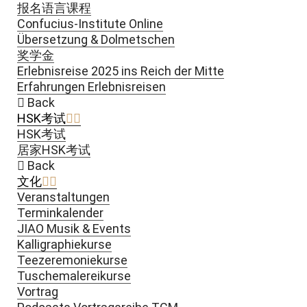
报名语言课程
Confucius-Institute Online
Übersetzung & Dolmetschen
奖学金
Erlebnisreise 2025 ins Reich der Mitte
Erfahrungen Erlebnisreisen
Back
HSK考试
HSK考试
居家HSK考试
Back
文化
Veranstaltungen
Terminkalender
JIAO Musik & Events
Kalligraphiekurse
Teezeremoniekurse
Tuschemalereikurse
Vortrag