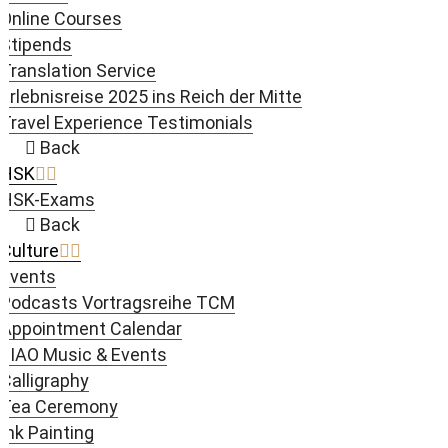
Online Courses
Stipends
Translation Service
Erlebnisreise 2025 ins Reich der Mitte
Travel Experience Testimonials
Back
HSK
HSK-Exams
Back
Culture
Events
Podcasts Vortragsreihe TCM
Appointment Calendar
JIAO Music & Events
Calligraphy
Tea Ceremony
Ink Painting