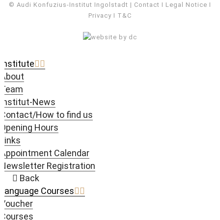
© Audi Konfuzius-Institut Ingolstadt
Contact
I
Legal Notice
I
Privacy
I
T&C
Institute
About
Team
Institut-News
Contact/How to find us
Opening Hours
Links
Appointment Calendar
Newsletter Registration
Back
Language Courses
Voucher
Courses