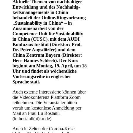
Aktuelle Themen von nach­haltiger
Entwicklung und des Nach­haltig­
keits­manage­ments in China
behandelt der Online-Ringvorlesung
„Sustainability in China“ – in
Zusammenarbeit von der
Competence Unit for Sustainability
in China (CUSC), mit dem AUDI
Konfuzius Institut (Direktor: Prof.
Dr. Peter Augsdörfer) und dem
China Zentrum Bayern (Direktor:
Herr Hannes Schleeh). Der Kurs
beginnt am Montag, 19. April, um 18
Uhr und findet als wöchentliche
Vorlesungsreihe in englischer
Sprache statt.
Auch externe Interessierte können über
die Videokonferenz-Plattform Zoom
teilnehmen. Die Veranstalter bitten
vorab um kostenlose Anmeldung per
Mail an Frau Lu Bostanli
(lu.bostanli(at)ku.de).
Auch in Zeiten der Corona-Krise