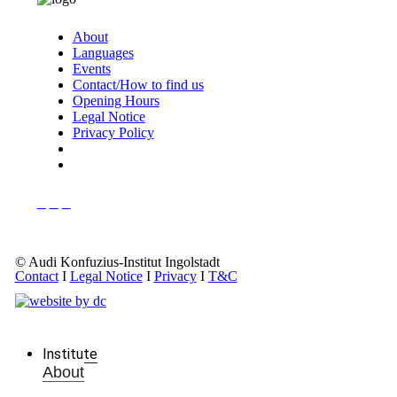
About
Languages
Events
Contact/How to find us
Opening Hours
Legal Notice
Privacy Policy
© Audi Konfuzius-Institut Ingolstadt
Contact
I
Legal Notice
I
Privacy
I
T&C
Institute
About