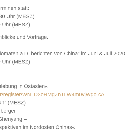
rminen statt:
:30 Uhr (MESZ)
30 Uhr (MESZ)
blicke und Vorträge.
lomaten a.D. berichten von China” im Juni & Juli 2020
0 Uhr (MESZ)
iebung in Ostasien«
inar/register/WN_D3oRMgZnTLW4m0vjWgo-cA
 Uhr (MESZ)
zberger
 Shenyang –
spektiven im Nordosten Chinas«