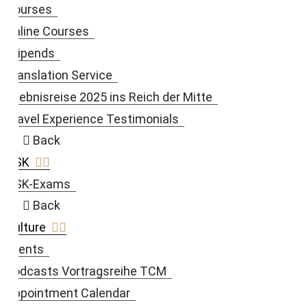
Courses
Online Courses
Stipends
Translation Service
Erlebnisreise 2025 ins Reich der Mitte
Travel Experience Testimonials
Back
HSK
HSK-Exams
Back
Culture
Events
Podcasts Vortragsreihe TCM
Appointment Calendar