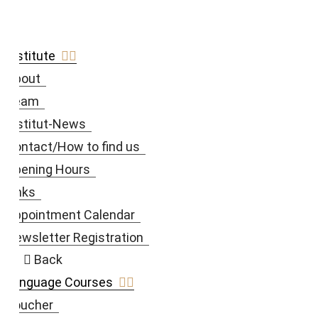
Institute
About
Team
Institut-News
Contact/How to find us
Opening Hours
Links
Appointment Calendar
Newsletter Registration
Back
Language Courses
Voucher