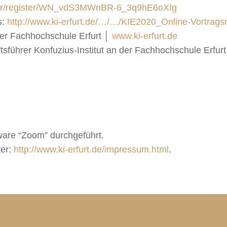
nar/register/WN_vdS3MWnBR-6_3q9hE6oXIg
s:
http://www.ki-erfurt.de/…/…/KIE2020_Online-Vortragsr
 der Fachhochschule Erfurt │
www.ki-erfurt.de
sführer Konfuzius-Institut an der Fachhochschule Erfurt
tware “Zoom” durchgeführt.
ter:
http://www.ki-erfurt.de/impressum.html
.