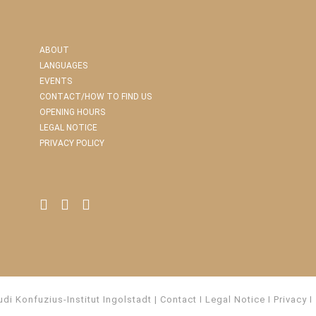
ABOUT
LANGUAGES
EVENTS
CONTACT/HOW TO FIND US
OPENING HOURS
LEGAL NOTICE
PRIVACY POLICY
di Konfuzius-Institut Ingolstadt
Contact
I
Legal Notice
I
Privacy
I