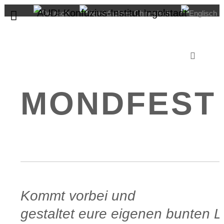
AUDI Konfuzius-Institut Ingolstadt
10. Oktober 2025
In
Institut News
,
Veranstaltungen Kultur
,
Alle Veranstaltungen
LATERNEN
MONDFEST
Kommt vorbei und
gestaltet eure eigenen bunten 