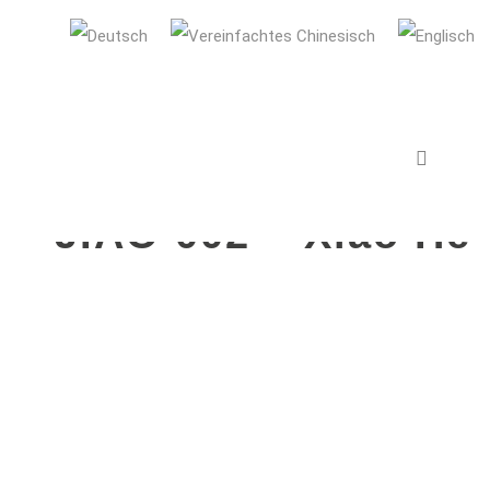
AUDI Konfuzius-Institut Ingolstadt
9. JUNI 2020
IN
VERANSTALTUNGEN
JIAO 002 – Xiao He 