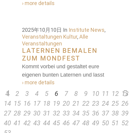
› more details
2025年10月10日
In
Institute News
,
Veranstaltungen Kultur
,
Alle
Veranstaltungen
LATERNEN BEMALEN
ZUM MONDFEST
Kommt vorbei und gestaltet eure
eigenen bunten Laternen und lasst
› more details
1
2
3
4
5
6
7
8
9
10
11
12
13
14
15
16
17
18
19
20
21
22
23
24
25
26
27
28
29
30
31
32
33
34
35
36
37
38
39
40
41
42
43
44
45
46
47
48
49
50
51
52
53