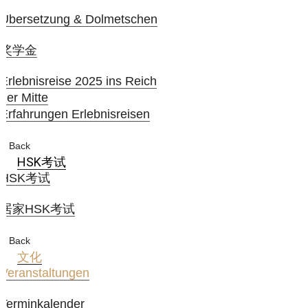
Übersetzung & Dolmetschen
奖学金
Erlebnisreise 2025 ins Reich
der Mitte
Erfahrungen Erlebnisreisen
Back
HSK考试
HSK考试
居家HSK考试
Back
文化
Veranstaltungen
Terminkalender