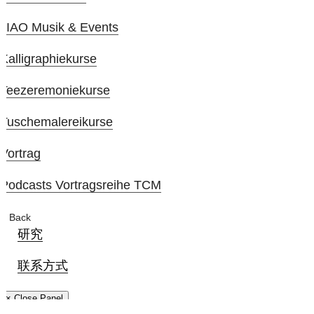
JIAO Musik & Events
Kalligraphiekurse
Teezeremoniekurse
Tuschemalereikurse
Vortrag
Podcasts Vortragsreihe TCM
Back
研究
联系方式
× Close Panel