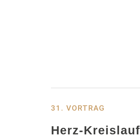
2025年6月26日
IN
INSTI
Herz-Kreislau
Chinesische M
31. VORTRAG
Herz-Kreislauf