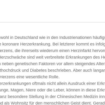
wohl in Deutschland wie in den Industrienationen häufi
e koronare Herzerkrankung. Bei letzterer kommt es info
rzens, die ihrerseits wiederum einen Herzinfarkt hervo
erzschwäche sind weit verbreitete Erkrankungen des He
neben genetischen Faktoren vor allem steigendes Alter
luthochdruck und Diabetes beschrieben. Aber auch langan
 Herzens eine wesentliche Rolle.
erzerkrankungen oftmals nicht allein Ausdruck einer Er
nge, Magen, Niere oder die Leber, können in diese Erkra
nz besondere Stellung in der Chinesischen Medizin inne
d als Wohnsitz für den menschlichen Geist dient. Gera