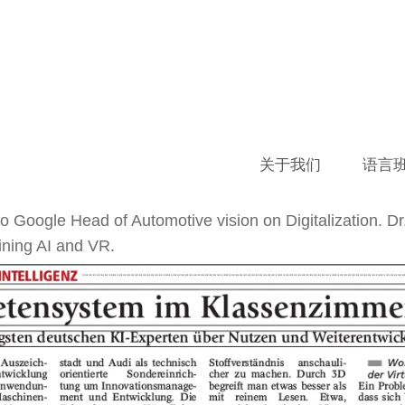
MICROLAB
,
NEWS
 research along Google
关于我们
语言
to Google Head of Automotive vision on Digitalization. D
ining AI and VR.