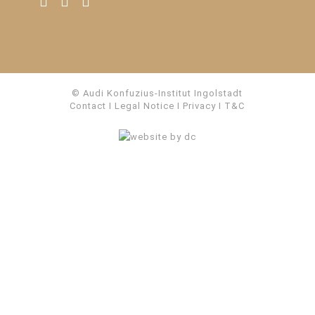
© Audi Konfuzius-Institut Ingolstadt
Contact
I
Legal Notice
I
Privacy
I
T&C