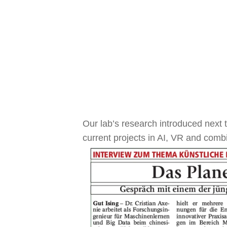
2018年9月29日
IN
AKII 
AKII Microlab
press
Our lab’s research introduced next 
current projects in AI, VR and comb