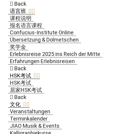
Back
语言班
课程说明
报名语言课程
Confucius-Institute Online
Übersetzung & Dolmetschen
奖学金
Erlebnisreise 2025 ins Reich der Mitte
Erfahrungen Erlebnisreisen
Back
HSK考试
HSK考试
居家HSK考试
Back
文化
Veranstaltungen
Terminkalender
JIAO Musik & Events
Kalligraphiekurse