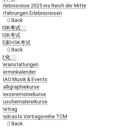
Erlebnisreise 2025 ins Reich der Mitte
Erfahrungen Erlebnisreisen
Back
HSK考试
HSK考试
居家HSK考试
Back
文化
Veranstaltungen
Terminkalender
JIAO Musik & Events
Kalligraphiekurse
Teezeremoniekurse
Tuschemalereikurse
Vortrag
Podcasts Vortragsreihe TCM
Back