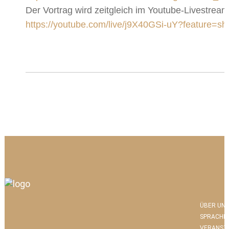
Der Vortrag wird zeitgleich im Youtube-Livestream
https://youtube.com/live/j9X40GSi-uY?feature=sh
ÜBER UNS
SPRACHK
VERANST