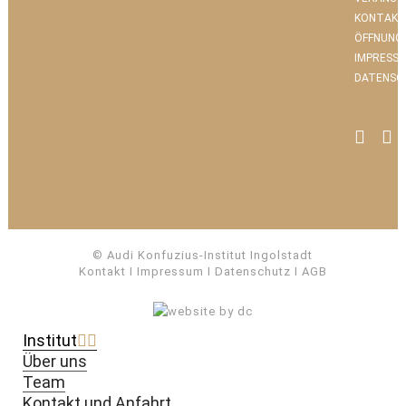
KONTAKT
ÖFFNUNG
IMPRESS
DATENSC
© Audi Konfuzius-Institut Ingolstadt
Kontakt
I
Impressum
I
Datenschutz
I
AGB
Institut
Über uns
Team
Kontakt und Anfahrt