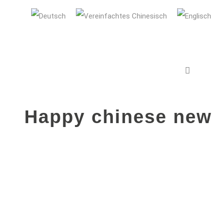
AUDI Konfuzius-Institut Ingolstadt
12. FEBRUAR 2019
IN
INSTITUT NE
VERANSTALTUNGEN
,
KONZERT
Happy chinese new 