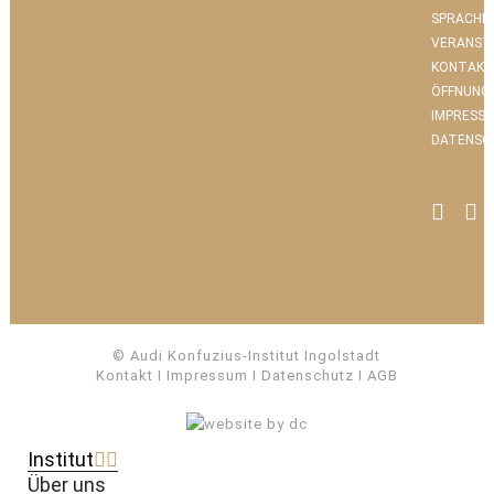
SPRACHK
VERANST
KONTAKT
ÖFFNUNG
IMPRESS
DATENSC
© Audi Konfuzius-Institut Ingolstadt
Kontakt
I
Impressum
I
Datenschutz
I
AGB
Institut
Über uns