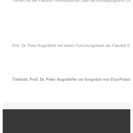
Treffen mit der Fakultät Fremdsprachen über die Austauprogramm zw
Prof. Dr. Peter Augsdörfer mit einem Forschungsteam der Fakultät El
Titelbild: Prof. Dr. Peter Augsdörfer im Gespräch mit Vize-Präsid