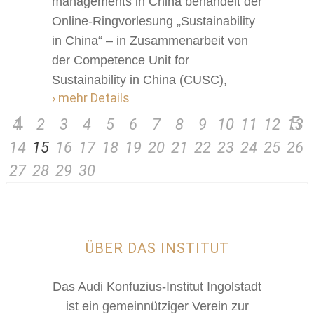
manage­ments in China behandelt der
Online-Ringvorlesung „Sustainability
in China“ – in Zusammenarbeit von
der Competence Unit for
Sustainability in China (CUSC),
› mehr Details
1
2
3
4
5
6
7
8
9
10
11
12
13
14
15
16
17
18
19
20
21
22
23
24
25
26
27
28
29
30
ÜBER DAS INSTITUT
Das Audi Konfuzius-Institut Ingolstadt
ist ein gemeinnütziger Verein zur